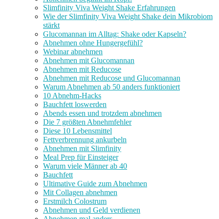
Slimfinity Viva Weight Shake Erfahrungen
Wie der Slimfinity Viva Weight Shake dein Mikrobiom
stärkt
Glucomannan im Alltag: Shake oder Kapseln?
Abnehmen ohne Hungergefühl?
Webinar abnehmen
Abnehmen mit Glucomannan
Abnehmen mit Reducose
Abnehmen mit Reducose und Glucomannan
Warum Abnehmen ab 50 anders funktioniert
10 Abnehm-Hacks
Bauchfett loswerden
Abends essen und trotzdem abnehmen
Die 7 größten Abnehmfehler
Diese 10 Lebensmittel
Fettverbrennung ankurbeln
Abnehmen mit Slimfinity
Meal Prep für Einsteiger
Warum viele Männer ab 40
Bauchfett
Ultimative Guide zum Abnehmen
Mit Collagen abnehmen
Erstmilch Colostrum
Abnehmen und Geld verdienen
Abnehmen mal anders