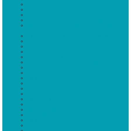
CeVitalis Erfahrungsberichte per WhatsApp
Collagen Flüssig oder Pulver
Abnehmen beginnt im Kopf:
Slimfinity Viva Weight Shake Erfahrungen
Wie der Slimfinity Viva Weight Shake dein Mikrobiom
stärkt
Glucomannan im Alltag: Shake oder Kapseln?
Abnehmen ohne Hungergefühl?
Webinar abnehmen
Abnehmen mit Glucomannan
Abnehmen mit Reducose
Abnehmen mit Reducose und Glucomannan
Warum Abnehmen ab 50 anders funktioniert
10 Abnehm-Hacks
Bauchfett loswerden
Abends essen und trotzdem abnehmen
Die 7 größten Abnehmfehler
Diese 10 Lebensmittel
Fettverbrennung ankurbeln
Abnehmen mit Slimfinity
Meal Prep für Einsteiger
Warum viele Männer ab 40
Bauchfett
Ultimative Guide zum Abnehmen
Mit Collagen abnehmen