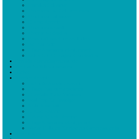
Erstmilch Colostrum
Abnehmen und Geld verdienen
Abnehmen mal anders
10 Keto Rezepte
Abnehmen schnell
Abnehm Motivation
Menstruationsschmerzen lindern
Die Diät-Falle
7 Tage Abnehmen leicht gemacht
Redox CBD Collagen Kombination
Cevitalis Kosmetiksprechstunde
Webinar Natürlich abnehmen
Bücher
Abnehm Rezepte
5 schnelle Abnehm-Rezepte
7 Tages Plan zum abnehmen
7 Cevitalis Shake Varianten
Meal Prep für Einsteiger
Schlank und satt
10 Keto Rezepte
E-Book 30 Keto Rezepte
7 Tage Abnehmen leicht gemacht
Warum Collagen für viele ein Gamechanger ist
Bewertungen