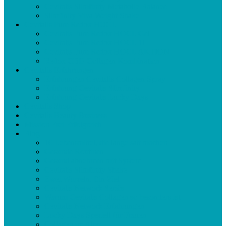
Cevitalis Slimfinity Metabolic Balance
Slimfinity Viva Weight Shake
Cevitalis Pure Redox HOCL
Cevitalis Pure Redox HOCL Gel
Cevitalis Pure Redox HOCL 1l
Cevitalis Pure Redox HOCL AKTION
Redox CBD Collagen Kombination
Cevitalis Erfahrungen
Erfahrungen Cevitalis Collagen Spray
Erfahrung Cevitalis Slimfinity
Erfahrung Cevitalis Lucky Days
Cevitalis Shop
Cevitalis Beauty Business
Mission Frei Erfolgreich
Blog
10 Lebensmittel, die lange satt machen
Gesunde Routinen
Gesund abnehmen mit System
Cevitalis Slimfinity Shake
Zwei Wurzeln. Ein Ziel
Cevitalis Network Seriös
Warum Cevitalis Collagen so besonders ist
Cevitalis Network Erfahrungen
Lucky Days Speziell für Frauen
Collagen im Alter