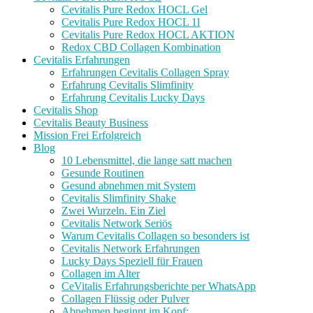
Cevitalis Pure Redox HOCL Gel
Cevitalis Pure Redox HOCL 1l
Cevitalis Pure Redox HOCL AKTION
Redox CBD Collagen Kombination
Cevitalis Erfahrungen
Erfahrungen Cevitalis Collagen Spray
Erfahrung Cevitalis Slimfinity
Erfahrung Cevitalis Lucky Days
Cevitalis Shop
Cevitalis Beauty Business
Mission Frei Erfolgreich
Blog
10 Lebensmittel, die lange satt machen
Gesunde Routinen
Gesund abnehmen mit System
Cevitalis Slimfinity Shake
Zwei Wurzeln. Ein Ziel
Cevitalis Network Seriös
Warum Cevitalis Collagen so besonders ist
Cevitalis Network Erfahrungen
Lucky Days Speziell für Frauen
Collagen im Alter
CeVitalis Erfahrungsberichte per WhatsApp
Collagen Flüssig oder Pulver
Abnehmen beginnt im Kopf: