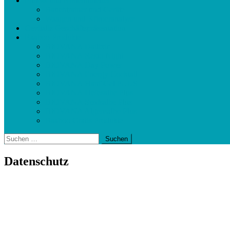
Fitness und Abnehmhelfer
Bauchtrainer und Geräte
Waagen und Körperanalyse
Cevitalis Geschäftspräsentation
Baaboo Produkte
BIOVANA Dailixir
BIOVANA Resto Night
BIOVANA Day Power
BIOVANA Energy Cocktail
BIOVANA Hanf Gel PLUS
BIOVANA Hefesalbe Plus
BIOVANA Senfsalbe Plus
BIOVANA Algensalbe Plus
Baaboo Gratis Produkte
Suchen
nach:
Datenschutz