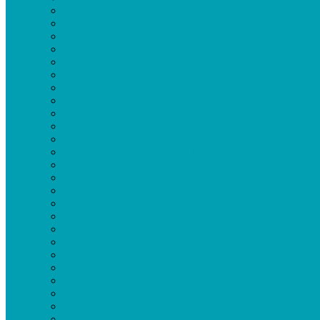
CeVitalis Erfahrungsberichte per WhatsApp
Collagen Flüssig oder Pulver
Abnehmen beginnt im Kopf:
Slimfinity Viva Weight Shake Erfahrungen
Wie der Slimfinity Viva Weight Shake dein Mikrobiom st
Glucomannan im Alltag: Shake oder Kapseln?
Abnehmen ohne Hungergefühl?
Webinar abnehmen
Abnehmen mit Glucomannan
Abnehmen mit Reducose
Abnehmen mit Reducose und Glucomannan
Warum Abnehmen ab 50 anders funktioniert
10 Abnehm-Hacks
Bauchfett loswerden
Abends essen und trotzdem abnehmen
Die 7 größten Abnehmfehler
Diese 10 Lebensmittel
Fettverbrennung ankurbeln
Abnehmen mit Slimfinity
Meal Prep für Einsteiger
Warum viele Männer ab 40
Bauchfett
Ultimative Guide zum Abnehmen
Mit Collagen abnehmen
Erstmilch Colostrum