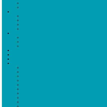
Cevitalis Slimfinity Metabolic Balance
Slimfinity Viva Weight Shake
Cevitalis Pure Redox HOCL
Cevitalis Pure Redox HOCL Gel
Cevitalis Pure Redox HOCL 1l
Cevitalis Pure Redox HOCL AKTION
Redox CBD Collagen Kombination
Cevitalis Erfahrungen
Erfahrungen Cevitalis Collagen Spray
Erfahrung Cevitalis Slimfinity
Erfahrung Cevitalis Lucky Days
Cevitalis Shop
Cevitalis Beauty Business
Mission Frei Erfolgreich
Blog
10 Lebensmittel, die lange satt machen
Gesunde Routinen
Gesund abnehmen mit System
Cevitalis Slimfinity Shake
Zwei Wurzeln. Ein Ziel
Cevitalis Network Seriös
Warum Cevitalis Collagen so besonders ist
Cevitalis Network Erfahrungen
Lucky Days Speziell für Frauen
Collagen im Alter