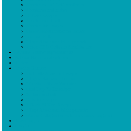
Abnehmen und Geld verdienen
Abnehmen mal anders
10 Keto Rezepte
Abnehmen schnell
Abnehm Motivation
Menstruationsschmerzen lindern
Die Diät-Falle
7 Tage Abnehmen leicht gemacht
Redox CBD Collagen Kombination
Cevitalis Kosmetiksprechstunde
Webinar Natürlich abnehmen
Bücher
Abnehm Rezepte
5 schnelle Abnehm-Rezepte
7 Tages Plan zum abnehmen
7 Cevitalis Shake Varianten
Meal Prep für Einsteiger
Schlank und satt
10 Keto Rezepte
E-Book 30 Keto Rezepte
7 Tage Abnehmen leicht gemacht
Warum Collagen für viele ein Gamechanger ist
Bewertungen
Kontakt