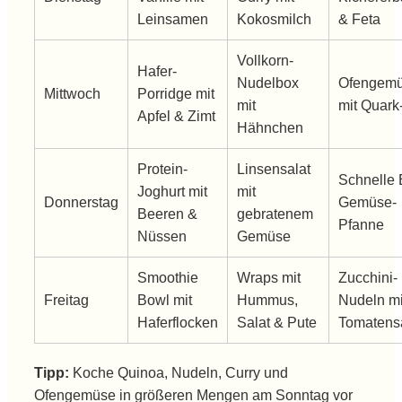
Leinsamen
Kokosmilch
& Feta
Vollkorn-
Hafer-
Nudelbox
Ofengem
Mittwoch
Porridge mit
mit
mit Quark
Apfel & Zimt
Hähnchen
Protein-
Linsensalat
Schnelle 
Joghurt mit
mit
Donnerstag
Gemüse-
Beeren &
gebratenem
Pfanne
Nüssen
Gemüse
Smoothie
Wraps mit
Zucchini-
Freitag
Bowl mit
Hummus,
Nudeln mi
Haferflocken
Salat & Pute
Tomatens
Tipp:
Koche Quinoa, Nudeln, Curry und
Ofengemüse in größeren Mengen am Sonntag vor