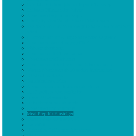
CeVitalis Erfahrungsberichte per WhatsApp
Collagen Flüssig oder Pulver
Abnehmen beginnt im Kopf:
Slimfinity Viva Weight Shake Erfahrungen
Wie der Slimfinity Viva Weight Shake dein Mikrobiom
stärkt
Glucomannan im Alltag: Shake oder Kapseln?
Abnehmen ohne Hungergefühl?
Webinar abnehmen
Abnehmen mit Glucomannan
Abnehmen mit Reducose
Abnehmen mit Reducose und Glucomannan
Warum Abnehmen ab 50 anders funktioniert
10 Abnehm-Hacks
Bauchfett loswerden
Abends essen und trotzdem abnehmen
Die 7 größten Abnehmfehler
Diese 10 Lebensmittel
Fettverbrennung ankurbeln
Abnehmen mit Slimfinity
Meal Prep für Einsteiger
Warum viele Männer ab 40
Bauchfett
Ultimative Guide zum Abnehmen
Mit Collagen abnehmen