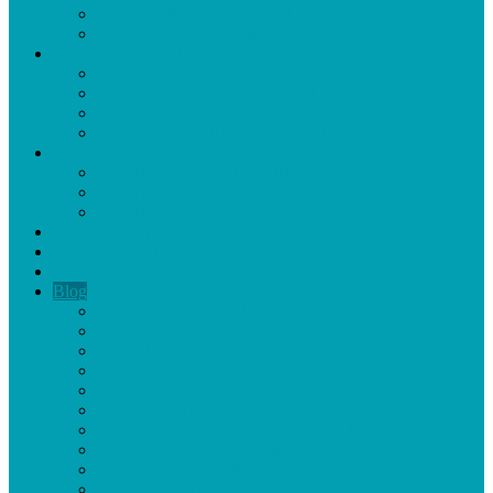
Cevitalis Slimfinity Metabolic Balance
Slimfinity Viva Weight Shake
Cevitalis Pure Redox HOCL
Cevitalis Pure Redox HOCL Gel
Cevitalis Pure Redox HOCL 1l
Cevitalis Pure Redox HOCL AKTION
Redox CBD Collagen Kombination
Cevitalis Erfahrungen
Erfahrungen Cevitalis Collagen Spray
Erfahrung Cevitalis Slimfinity
Erfahrung Cevitalis Lucky Days
Cevitalis Shop
Cevitalis Beauty Business
Mission Frei Erfolgreich
Blog
10 Lebensmittel, die lange satt machen
Gesunde Routinen
Gesund abnehmen mit System
Cevitalis Slimfinity Shake
Zwei Wurzeln. Ein Ziel
Cevitalis Network Seriös
Warum Cevitalis Collagen so besonders ist
Cevitalis Network Erfahrungen
Lucky Days Speziell für Frauen
Collagen im Alter