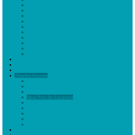
Erstmilch Colostrum
Abnehmen und Geld verdienen
Abnehmen mal anders
10 Keto Rezepte
Abnehmen schnell
Abnehm Motivation
Menstruationsschmerzen lindern
Die Diät-Falle
7 Tage Abnehmen leicht gemacht
Redox CBD Collagen Kombination
Cevitalis Kosmetiksprechstunde
Webinar Natürlich abnehmen
Bücher
Abnehm Rezepte
5 schnelle Abnehm-Rezepte
7 Tages Plan zum abnehmen
7 Cevitalis Shake Varianten
Meal Prep für Einsteiger
Schlank und satt
10 Keto Rezepte
E-Book 30 Keto Rezepte
7 Tage Abnehmen leicht gemacht
Warum Collagen für viele ein Gamechanger ist
Bewertungen