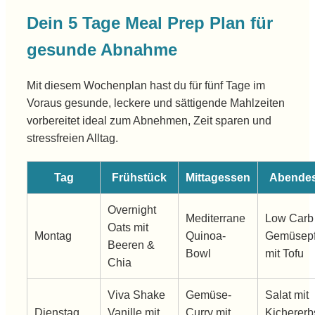
Dein 5 Tage Meal Prep Plan für
gesunde Abnahme
Mit diesem Wochenplan hast du für fünf Tage im
Voraus gesunde, leckere und sättigende Mahlzeiten
vorbereitet ideal zum Abnehmen, Zeit sparen und
stressfreien Alltag.
Tag
Frühstück
Mittagessen
Abende
Overnight
Mediterrane
Low Carb
Oats mit
Montag
Quinoa-
Gemüsep
Beeren &
Bowl
mit Tofu
Chia
Viva Shake
Gemüse-
Salat mit
Dienstag
Vanille mit
Curry mit
Kicherer