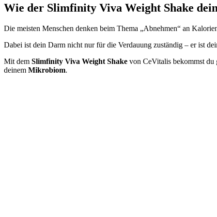
Wie der Slimfinity Viva Weight Shake dei
Weight
Shake
dein
Die meisten Menschen denken beim Thema „Abnehmen“ an Kalorien, 
Mikrobiom
stärkt
Dabei ist dein Darm nicht nur für die Verdauung zuständig – er ist de
Mit dem
Slimfinity Viva Weight Shake
von CeVitalis bekommst du g
deinem
Mikrobiom
.