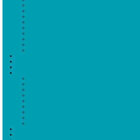
Abnehmen und Geld verdienen
Abnehmen mal anders
10 Keto Rezepte
Abnehmen schnell
Abnehm Motivation
Menstruationsschmerzen lindern
Die Diät-Falle
7 Tage Abnehmen leicht gemacht
Redox CBD Collagen Kombination
Cevitalis Kosmetiksprechstunde
Webinar Natürlich abnehmen
Bücher
Abnehm Rezepte
5 schnelle Abnehm-Rezepte
7 Tages Plan zum abnehmen
7 Cevitalis Shake Varianten
Meal Prep für Einsteiger
Schlank und satt
10 Keto Rezepte
E-Book 30 Keto Rezepte
7 Tage Abnehmen leicht gemacht
Warum Collagen für viele ein Gamechanger ist
Bewertungen
Kontakt