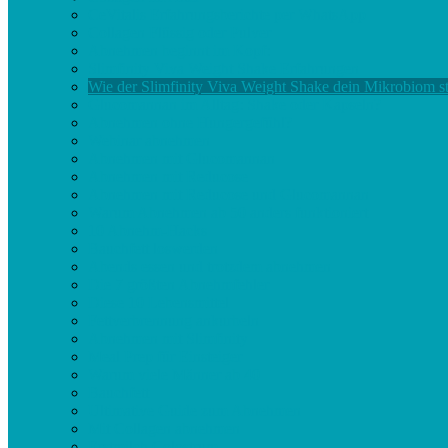
CeVitalis Erfahrungsberichte per WhatsApp
Collagen Flüssig oder Pulver
Abnehmen beginnt im Kopf:
Slimfinity Viva Weight Shake Erfahrungen
Wie der Slimfinity Viva Weight Shake dein Mikrobiom st
Glucomannan im Alltag: Shake oder Kapseln?
Abnehmen ohne Hungergefühl?
Webinar abnehmen
Abnehmen mit Glucomannan
Abnehmen mit Reducose
Abnehmen mit Reducose und Glucomannan
Warum Abnehmen ab 50 anders funktioniert
10 Abnehm-Hacks
Bauchfett loswerden
Abends essen und trotzdem abnehmen
Die 7 größten Abnehmfehler
Diese 10 Lebensmittel
Fettverbrennung ankurbeln
Abnehmen mit Slimfinity
Meal Prep für Einsteiger
Warum viele Männer ab 40
Bauchfett
Ultimative Guide zum Abnehmen
Mit Collagen abnehmen
Erstmilch Colostrum