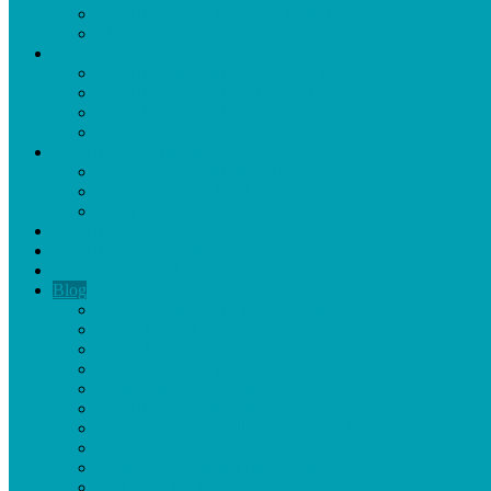
Cevitalis Slimfinity Metabolic Balance
Slimfinity Viva Weight Shake
Cevitalis Pure Redox HOCL
Cevitalis Pure Redox HOCL Gel
Cevitalis Pure Redox HOCL 1l
Cevitalis Pure Redox HOCL AKTION
Redox CBD Collagen Kombination
Cevitalis Erfahrungen
Erfahrungen Cevitalis Collagen Spray
Erfahrung Cevitalis Slimfinity
Erfahrung Cevitalis Lucky Days
Cevitalis Shop
Cevitalis Beauty Business
Mission Frei Erfolgreich
Blog
10 Lebensmittel, die lange satt machen
Gesunde Routinen
Gesund abnehmen mit System
Cevitalis Slimfinity Shake
Zwei Wurzeln. Ein Ziel
Cevitalis Network Seriös
Warum Cevitalis Collagen so besonders ist
Cevitalis Network Erfahrungen
Lucky Days Speziell für Frauen
Collagen im Alter