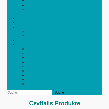
E-Book 30 Keto Rezepte
7 Tage Abnehmen leicht gemacht
Warum Collagen für viele ein Gamechanger
ist
Bewertungen
Kontakt
Fitness und Abnehmhelfer
Bauchtrainer und Geräte
Waagen und Körperanalyse
Cevitalis Geschäftspräsentation
Baaboo Produkte
BIOVANA Dailixir
BIOVANA Resto Night
BIOVANA Day Power
BIOVANA Energy Cocktail
BIOVANA Hanf Gel PLUS
BIOVANA Hefesalbe Plus
BIOVANA Senfsalbe Plus
BIOVANA Algensalbe Plus
Baaboo Gratis Produkte
Suchen
nach:
Cevitalis Produkte