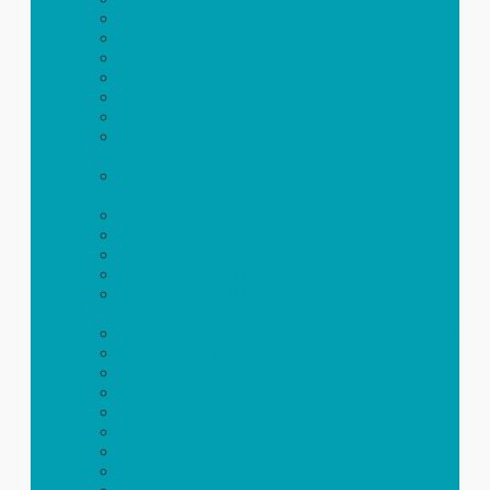
Lucky Days Speziell für Frauen
Collagen im Alter
CeVitalis Erfahrungsberichte per WhatsApp
Collagen Flüssig oder Pulver
Abnehmen beginnt im Kopf:
Slimfinity Viva Weight Shake Erfahrungen
Wie der Slimfinity Viva Weight Shake dein
Mikrobiom stärkt
Glucomannan im Alltag: Shake oder
Kapseln?
Abnehmen ohne Hungergefühl?
Webinar abnehmen
Abnehmen mit Glucomannan
Abnehmen mit Reducose
Abnehmen mit Reducose und
Glucomannan
Warum Abnehmen ab 50 anders funktioniert
10 Abnehm-Hacks
Bauchfett loswerden
Abends essen und trotzdem abnehmen
Die 7 größten Abnehmfehler
Diese 10 Lebensmittel
Fettverbrennung ankurbeln
Abnehmen mit Slimfinity