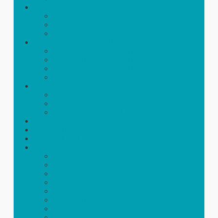
Cevitalis Slimfinity
Cevitalis Slimfinity Day Control
Cevitalis Slimfinity Metabolic Balance
Slimfinity Viva Weight Shake
Cevitalis Pure Redox HOCL
Cevitalis Pure Redox HOCL Gel
Cevitalis Pure Redox HOCL 1l
Cevitalis Pure Redox HOCL AKTION
Redox CBD Collagen Kombination
Cevitalis Erfahrungen
Erfahrungen Cevitalis Collagen Spray
Erfahrung Cevitalis Slimfinity
Erfahrung Cevitalis Lucky Days
Cevitalis Shop
Cevitalis Beauty Business
Mission Frei Erfolgreich
Blog
10 Lebensmittel, die lange satt machen
Gesunde Routinen
Gesund abnehmen mit System
Cevitalis Slimfinity Shake
Zwei Wurzeln. Ein Ziel
Cevitalis Network Seriös
Warum Cevitalis Collagen so besonders ist
Cevitalis Network Erfahrungen