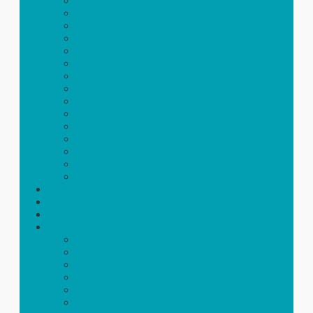
Meal Prep für Einsteiger
Warum viele Männer ab 40
Bauchfett
Ultimative Guide zum Abnehmen
Mit Collagen abnehmen
Erstmilch Colostrum
Abnehmen und Geld verdienen
Abnehmen mal anders
10 Keto Rezepte
Abnehmen schnell
Abnehm Motivation
Menstruationsschmerzen lindern
Die Diät-Falle
7 Tage Abnehmen leicht gemacht
Redox CBD Collagen Kombination
Cevitalis Kosmetiksprechstunde
Webinar Natürlich abnehmen
Bücher
Abnehm Rezepte
5 schnelle Abnehm-Rezepte
7 Tages Plan zum abnehmen
7 Cevitalis Shake Varianten
Meal Prep für Einsteiger
Schlank und satt
10 Keto Rezepte