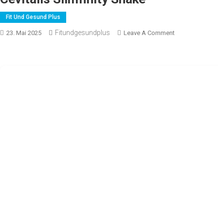
Fit Und Gesund Plus
Fitundgesundplus
On
23. Mai 2025
Leave A Comment
Cevitalis
Slimfinity
Shake