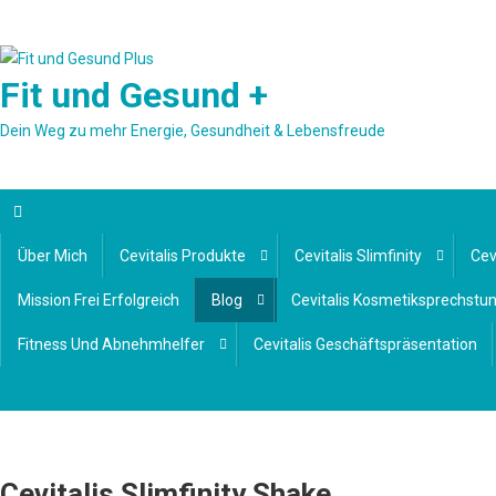
Skip
to
content
Fit und Gesund +
Dein Weg zu mehr Energie, Gesundheit & Lebensfreude
Über Mich
Cevitalis Produkte
Cevitalis Slimfinity
Cev
Mission Frei Erfolgreich
Blog
Cevitalis Kosmetiksprechstu
Fitness Und Abnehmhelfer
Cevitalis Geschäftspräsentation
Cevitalis Slimfinity Shake