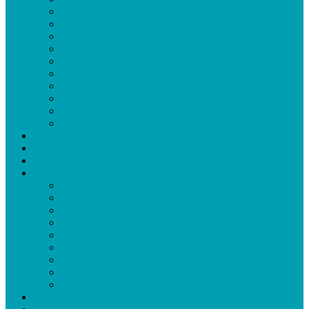
Erstmilch Colostrum
Abnehmen und Geld verdienen
Abnehmen mal anders
10 Keto Rezepte
Abnehmen schnell
Abnehm Motivation
Menstruationsschmerzen lindern
Die Diät-Falle
7 Tage Abnehmen leicht gemacht
Redox CBD Collagen Kombination
Cevitalis Kosmetiksprechstunde
Webinar Natürlich abnehmen
Bücher
Abnehm Rezepte
5 schnelle Abnehm-Rezepte
7 Tages Plan zum abnehmen
7 Cevitalis Shake Varianten
Meal Prep für Einsteiger
Schlank und satt
10 Keto Rezepte
E-Book 30 Keto Rezepte
7 Tage Abnehmen leicht gemacht
Warum Collagen für viele ein Gamechanger ist
Bewertungen