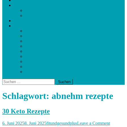
Kontakt
Fitness und Abnehmhelfer
Bauchtrainer und Geräte
Waagen und Körperanalyse
Cevitalis Geschäftspräsentation
Baaboo Produkte
BIOVANA Dailixir
BIOVANA Resto Night
BIOVANA Day Power
BIOVANA Energy Cocktail
BIOVANA Hanf Gel PLUS
BIOVANA Hefesalbe Plus
BIOVANA Senfsalbe Plus
BIOVANA Algensalbe Plus
Baaboo Gratis Produkte
Suchen
nach:
Schlagwort:
abnehm rezepte
30 Keto Rezepte
on
6. Juni 2025
8. Juni 2025
fitundgesundplus
Leave a Comment