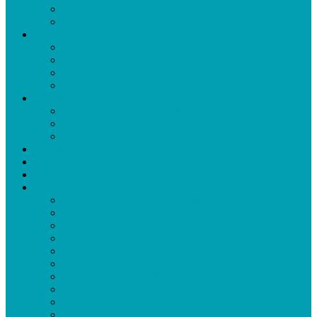
Cevitalis Slimfinity Metabolic Balance
Slimfinity Viva Weight Shake
Cevitalis Pure Redox HOCL
Cevitalis Pure Redox HOCL Gel
Cevitalis Pure Redox HOCL 1l
Cevitalis Pure Redox HOCL AKTION
Redox CBD Collagen Kombination
Cevitalis Erfahrungen
Erfahrungen Cevitalis Collagen Spray
Erfahrung Cevitalis Slimfinity
Erfahrung Cevitalis Lucky Days
Cevitalis Shop
Cevitalis Beauty Business
Mission Frei Erfolgreich
Blog
10 Lebensmittel, die lange satt machen
Gesunde Routinen
Gesund abnehmen mit System
Cevitalis Slimfinity Shake
Zwei Wurzeln. Ein Ziel
Cevitalis Network Seriös
Warum Cevitalis Collagen so besonders ist
Cevitalis Network Erfahrungen
Lucky Days Speziell für Frauen
Collagen im Alter