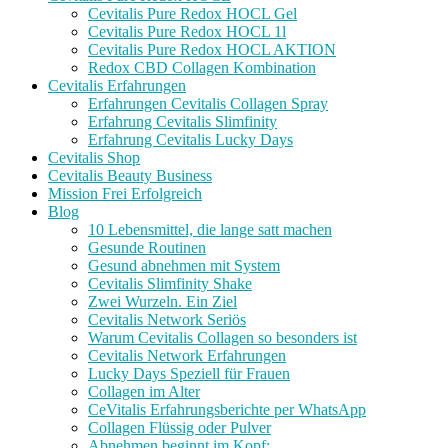
Cevitalis Pure Redox HOCL Gel
Cevitalis Pure Redox HOCL 1l
Cevitalis Pure Redox HOCL AKTION
Redox CBD Collagen Kombination
Cevitalis Erfahrungen
Erfahrungen Cevitalis Collagen Spray
Erfahrung Cevitalis Slimfinity
Erfahrung Cevitalis Lucky Days
Cevitalis Shop
Cevitalis Beauty Business
Mission Frei Erfolgreich
Blog
10 Lebensmittel, die lange satt machen
Gesunde Routinen
Gesund abnehmen mit System
Cevitalis Slimfinity Shake
Zwei Wurzeln. Ein Ziel
Cevitalis Network Seriös
Warum Cevitalis Collagen so besonders ist
Cevitalis Network Erfahrungen
Lucky Days Speziell für Frauen
Collagen im Alter
CeVitalis Erfahrungsberichte per WhatsApp
Collagen Flüssig oder Pulver
Abnehmen beginnt im Kopf: