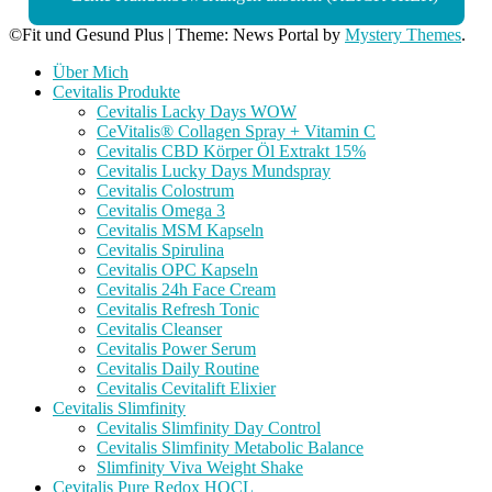
©Fit und Gesund Plus
|
Theme: News Portal by
Mystery Themes
.
Über Mich
Cevitalis Produkte
Cevitalis Lacky Days WOW
CeVitalis® Collagen Spray + Vitamin C
Cevitalis CBD Körper Öl Extrakt 15%
Cevitalis Lucky Days Mundspray
Cevitalis Colostrum
Cevitalis Omega 3
Cevitalis MSM Kapseln
Cevitalis Spirulina
Cevitalis OPC Kapseln
Cevitalis 24h Face Cream
Cevitalis Refresh Tonic
Cevitalis Cleanser
Cevitalis Power Serum
Cevitalis Daily Routine
Cevitalis Cevitalift Elixier
Cevitalis Slimfinity
Cevitalis Slimfinity Day Control
Cevitalis Slimfinity Metabolic Balance
Slimfinity Viva Weight Shake
Cevitalis Pure Redox HOCL