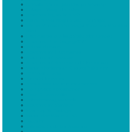
CeVitalis Erfahrungsberichte per WhatsApp
Collagen Flüssig oder Pulver
Abnehmen beginnt im Kopf:
Slimfinity Viva Weight Shake Erfahrungen
Wie der Slimfinity Viva Weight Shake dein Mikrobiom
stärkt
Glucomannan im Alltag: Shake oder Kapseln?
Abnehmen ohne Hungergefühl?
Webinar abnehmen
Abnehmen mit Glucomannan
Abnehmen mit Reducose
Abnehmen mit Reducose und Glucomannan
Warum Abnehmen ab 50 anders funktioniert
10 Abnehm-Hacks
Bauchfett loswerden
Abends essen und trotzdem abnehmen
Die 7 größten Abnehmfehler
Diese 10 Lebensmittel
Fettverbrennung ankurbeln
Abnehmen mit Slimfinity
Meal Prep für Einsteiger
Warum viele Männer ab 40
Bauchfett
Ultimative Guide zum Abnehmen
Mit Collagen abnehmen