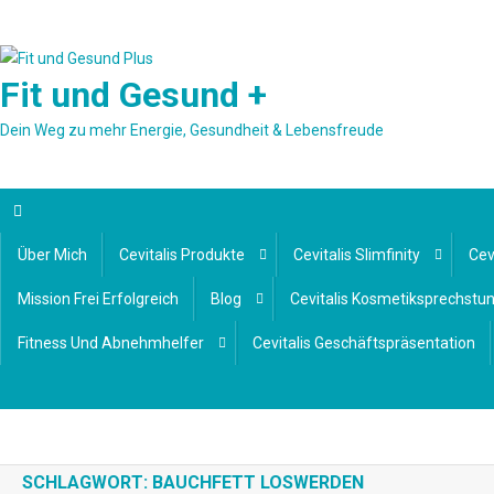
Skip
to
content
Fit und Gesund +
Dein Weg zu mehr Energie, Gesundheit & Lebensfreude
Über Mich
Cevitalis Produkte
Cevitalis Slimfinity
Cev
Mission Frei Erfolgreich
Blog
Cevitalis Kosmetiksprechstu
Fitness Und Abnehmhelfer
Cevitalis Geschäftspräsentation
SCHLAGWORT:
BAUCHFETT LOSWERDEN