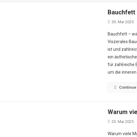
Bauchfett
30. Mai 2025
Bauchfett – wa
Viszerales Bauc
ist und zahlrei
ein ästhetisch
für zahlreiche 
um die inneren
Continue
Warum vie
23. Mai 2025
Warum viele Mä