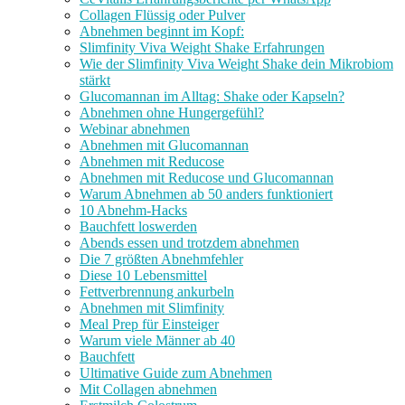
Collagen Flüssig oder Pulver
Abnehmen beginnt im Kopf:
Slimfinity Viva Weight Shake Erfahrungen
Wie der Slimfinity Viva Weight Shake dein Mikrobiom
stärkt
Glucomannan im Alltag: Shake oder Kapseln?
Abnehmen ohne Hungergefühl?
Webinar abnehmen
Abnehmen mit Glucomannan
Abnehmen mit Reducose
Abnehmen mit Reducose und Glucomannan
Warum Abnehmen ab 50 anders funktioniert
10 Abnehm-Hacks
Bauchfett loswerden
Abends essen und trotzdem abnehmen
Die 7 größten Abnehmfehler
Diese 10 Lebensmittel
Fettverbrennung ankurbeln
Abnehmen mit Slimfinity
Meal Prep für Einsteiger
Warum viele Männer ab 40
Bauchfett
Ultimative Guide zum Abnehmen
Mit Collagen abnehmen