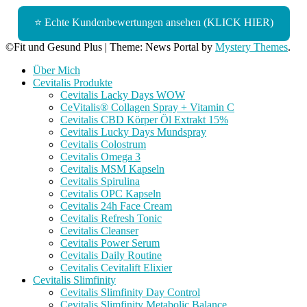
⭐ Echte Kundenbewertungen ansehen (KLICK HIER)
©Fit und Gesund Plus
|
Theme: News Portal by
Mystery Themes
.
Über Mich
Cevitalis Produkte
Cevitalis Lacky Days WOW
CeVitalis® Collagen Spray + Vitamin C
Cevitalis CBD Körper Öl Extrakt 15%
Cevitalis Lucky Days Mundspray
Cevitalis Colostrum
Cevitalis Omega 3
Cevitalis MSM Kapseln
Cevitalis Spirulina
Cevitalis OPC Kapseln
Cevitalis 24h Face Cream
Cevitalis Refresh Tonic
Cevitalis Cleanser
Cevitalis Power Serum
Cevitalis Daily Routine
Cevitalis Cevitalift Elixier
Cevitalis Slimfinity
Cevitalis Slimfinity Day Control
Cevitalis Slimfinity Metabolic Balance