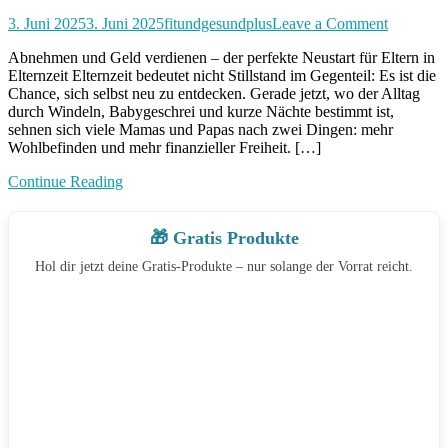
on
3. Juni 2025
3. Juni 2025
fitundgesundplus
Leave a Comment
Abnehm
Abnehmen und Geld verdienen – der perfekte Neustart für Eltern in
und
Elternzeit Elternzeit bedeutet nicht Stillstand im Gegenteil: Es ist die
Geld
Chance, sich selbst neu zu entdecken. Gerade jetzt, wo der Alltag
verdiene
durch Windeln, Babygeschrei und kurze Nächte bestimmt ist,
sehnen sich viele Mamas und Papas nach zwei Dingen: mehr
Wohlbefinden und mehr finanzieller Freiheit. […]
Continue Reading
🎁 Gratis Produkte
Hol dir jetzt deine Gratis-Produkte – nur solange der Vorrat reicht.