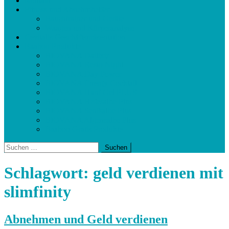
Kontakt
Fitness und Abnehmhelfer
Bauchtrainer und Geräte
Waagen und Körperanalyse
Cevitalis Geschäftspräsentation
Baaboo Produkte
BIOVANA Dailixir
BIOVANA Resto Night
BIOVANA Day Power
BIOVANA Energy Cocktail
BIOVANA Hanf Gel PLUS
BIOVANA Hefesalbe Plus
BIOVANA Senfsalbe Plus
BIOVANA Algensalbe Plus
Baaboo Gratis Produkte
Suchen
nach:
Schlagwort:
geld verdienen mit
slimfinity
Abnehmen und Geld verdienen