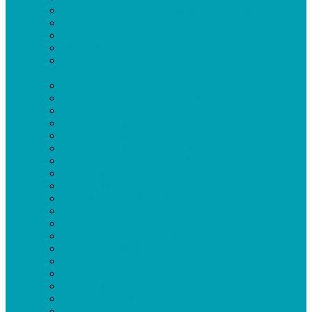
CeVitalis Erfahrungsberichte per WhatsApp
Collagen Flüssig oder Pulver
Abnehmen beginnt im Kopf:
Slimfinity Viva Weight Shake Erfahrungen
Wie der Slimfinity Viva Weight Shake dein Mikrobiom
stärkt
Glucomannan im Alltag: Shake oder Kapseln?
Abnehmen ohne Hungergefühl?
Webinar abnehmen
Abnehmen mit Glucomannan
Abnehmen mit Reducose
Abnehmen mit Reducose und Glucomannan
Warum Abnehmen ab 50 anders funktioniert
10 Abnehm-Hacks
Bauchfett loswerden
Abends essen und trotzdem abnehmen
Die 7 größten Abnehmfehler
Diese 10 Lebensmittel
Fettverbrennung ankurbeln
Abnehmen mit Slimfinity
Meal Prep für Einsteiger
Warum viele Männer ab 40
Bauchfett
Ultimative Guide zum Abnehmen
Mit Collagen abnehmen