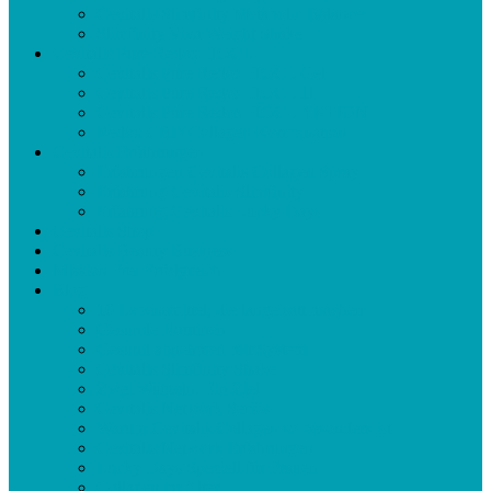
Cevitalis Slimfinity Metabolic Balance
Slimfinity Viva Weight Shake
Cevitalis Pure Redox HOCL
Cevitalis Pure Redox HOCL Gel
Cevitalis Pure Redox HOCL 1l
Cevitalis Pure Redox HOCL AKTION
Redox CBD Collagen Kombination
Cevitalis Erfahrungen
Erfahrungen Cevitalis Collagen Spray
Erfahrung Cevitalis Slimfinity
Erfahrung Cevitalis Lucky Days
Cevitalis Shop
Cevitalis Beauty Business
Mission Frei Erfolgreich
Blog
10 Lebensmittel, die lange satt machen
Gesunde Routinen
Gesund abnehmen mit System
Cevitalis Slimfinity Shake
Zwei Wurzeln. Ein Ziel
Cevitalis Network Seriös
Warum Cevitalis Collagen so besonders ist
Cevitalis Network Erfahrungen
Lucky Days Speziell für Frauen
Collagen im Alter