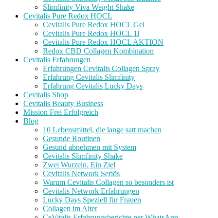
Slimfinity Viva Weight Shake
Cevitalis Pure Redox HOCL
Cevitalis Pure Redox HOCL Gel
Cevitalis Pure Redox HOCL 1l
Cevitalis Pure Redox HOCL AKTION
Redox CBD Collagen Kombination
Cevitalis Erfahrungen
Erfahrungen Cevitalis Collagen Spray
Erfahrung Cevitalis Slimfinity
Erfahrung Cevitalis Lucky Days
Cevitalis Shop
Cevitalis Beauty Business
Mission Frei Erfolgreich
Blog
10 Lebensmittel, die lange satt machen
Gesunde Routinen
Gesund abnehmen mit System
Cevitalis Slimfinity Shake
Zwei Wurzeln. Ein Ziel
Cevitalis Network Seriös
Warum Cevitalis Collagen so besonders ist
Cevitalis Network Erfahrungen
Lucky Days Speziell für Frauen
Collagen im Alter
CeVitalis Erfahrungsberichte per WhatsApp