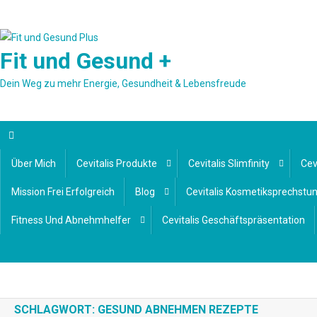
Skip
to
content
Fit und Gesund +
Dein Weg zu mehr Energie, Gesundheit & Lebensfreude
Über Mich
Cevitalis Produkte
Cevitalis Slimfinity
Cev
Mission Frei Erfolgreich
Blog
Cevitalis Kosmetiksprechstu
Fitness Und Abnehmhelfer
Cevitalis Geschäftspräsentation
SCHLAGWORT:
GESUND ABNEHMEN REZEPTE