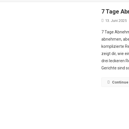
7 Tage Ab
13. Juni 2025
7 Tage Abnehme
abnehmen, aber
komplizierte Re
zeigt dir, wie 
drei leckeren 
Gerichte sind sc
Continue