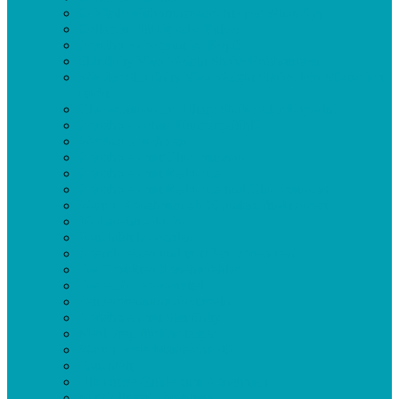
CeVitalis Erfahrungsberichte per WhatsApp
Collagen Flüssig oder Pulver
Abnehmen beginnt im Kopf:
Slimfinity Viva Weight Shake Erfahrungen
Wie der Slimfinity Viva Weight Shake dein Mikrobiom
stärkt
Glucomannan im Alltag: Shake oder Kapseln?
Abnehmen ohne Hungergefühl?
Webinar abnehmen
Abnehmen mit Glucomannan
Abnehmen mit Reducose
Abnehmen mit Reducose und Glucomannan
Warum Abnehmen ab 50 anders funktioniert
10 Abnehm-Hacks
Bauchfett loswerden
Abends essen und trotzdem abnehmen
Die 7 größten Abnehmfehler
Diese 10 Lebensmittel
Fettverbrennung ankurbeln
Abnehmen mit Slimfinity
Meal Prep für Einsteiger
Warum viele Männer ab 40
Bauchfett
Ultimative Guide zum Abnehmen
Mit Collagen abnehmen