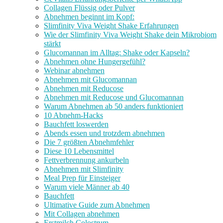
Collagen Flüssig oder Pulver
Abnehmen beginnt im Kopf:
Slimfinity Viva Weight Shake Erfahrungen
Wie der Slimfinity Viva Weight Shake dein Mikrobiom
stärkt
Glucomannan im Alltag: Shake oder Kapseln?
Abnehmen ohne Hungergefühl?
Webinar abnehmen
Abnehmen mit Glucomannan
Abnehmen mit Reducose
Abnehmen mit Reducose und Glucomannan
Warum Abnehmen ab 50 anders funktioniert
10 Abnehm-Hacks
Bauchfett loswerden
Abends essen und trotzdem abnehmen
Die 7 größten Abnehmfehler
Diese 10 Lebensmittel
Fettverbrennung ankurbeln
Abnehmen mit Slimfinity
Meal Prep für Einsteiger
Warum viele Männer ab 40
Bauchfett
Ultimative Guide zum Abnehmen
Mit Collagen abnehmen
Erstmilch Colostrum