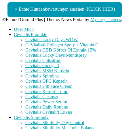
⭐ Echte Kundenbewertungen ansehen (KLICK HIER)
©Fit und Gesund Plus
|
Theme: News Portal by
Mystery Themes
.
Über Mich
Cevitalis Produkte
Cevitalis Lacky Days WOW
CeVitalis® Collagen Spray + Vitamin C
Cevitalis CBD Körper Öl Extrakt 15%
Cevitalis Lucky Days Mundspray
Cevitalis Colostrum
Cevitalis Omega 3
Cevitalis MSM Kapseln
Cevitalis Spirulina
Cevitalis OPC Kapseln
Cevitalis 24h Face Cream
Cevitalis Refresh Tonic
Cevitalis Cleanser
Cevitalis Power Serum
Cevitalis Daily Routine
Cevitalis Cevitalift Elixier
Cevitalis Slimfinity
Cevitalis Slimfinity Day Control
Cevitalis Slimfinity Metabolic Balance