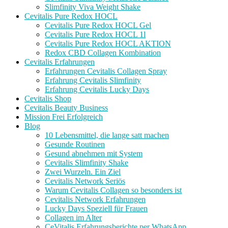
Slimfinity Viva Weight Shake
Cevitalis Pure Redox HOCL
Cevitalis Pure Redox HOCL Gel
Cevitalis Pure Redox HOCL 1l
Cevitalis Pure Redox HOCL AKTION
Redox CBD Collagen Kombination
Cevitalis Erfahrungen
Erfahrungen Cevitalis Collagen Spray
Erfahrung Cevitalis Slimfinity
Erfahrung Cevitalis Lucky Days
Cevitalis Shop
Cevitalis Beauty Business
Mission Frei Erfolgreich
Blog
10 Lebensmittel, die lange satt machen
Gesunde Routinen
Gesund abnehmen mit System
Cevitalis Slimfinity Shake
Zwei Wurzeln. Ein Ziel
Cevitalis Network Seriös
Warum Cevitalis Collagen so besonders ist
Cevitalis Network Erfahrungen
Lucky Days Speziell für Frauen
Collagen im Alter
CeVitalis Erfahrungsberichte per WhatsApp