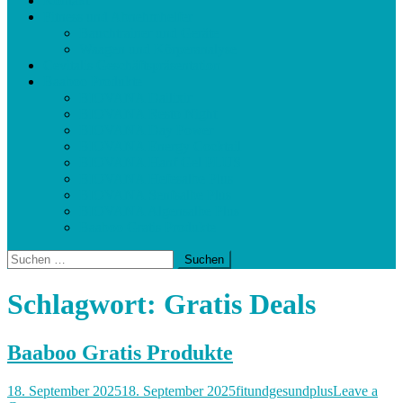
Kontakt
Fitness und Abnehmhelfer
Bauchtrainer und Geräte
Waagen und Körperanalyse
Cevitalis Geschäftspräsentation
Baaboo Produkte
BIOVANA Dailixir
BIOVANA Resto Night
BIOVANA Day Power
BIOVANA Energy Cocktail
BIOVANA Hanf Gel PLUS
BIOVANA Hefesalbe Plus
BIOVANA Senfsalbe Plus
BIOVANA Algensalbe Plus
Baaboo Gratis Produkte
Suchen
nach:
Schlagwort:
Gratis Deals
Baaboo Gratis Produkte
18. September 2025
18. September 2025
fitundgesundplus
Leave a