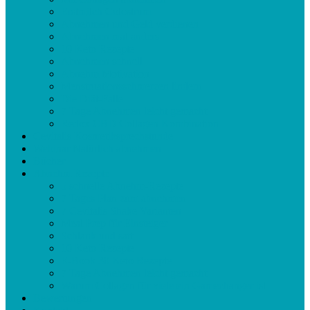
Erstmilch Colostrum
Abnehmen und Geld verdienen
Abnehmen mal anders
10 Keto Rezepte
Abnehmen schnell
Abnehm Motivation
Menstruationsschmerzen lindern
Die Diät-Falle
7 Tage Abnehmen leicht gemacht
Redox CBD Collagen Kombination
Cevitalis Kosmetiksprechstunde
Webinar Natürlich abnehmen
Bücher
Abnehm Rezepte
5 schnelle Abnehm-Rezepte
7 Tages Plan zum abnehmen
7 Cevitalis Shake Varianten
Meal Prep für Einsteiger
Schlank und satt
10 Keto Rezepte
E-Book 30 Keto Rezepte
7 Tage Abnehmen leicht gemacht
Warum Collagen für viele ein Gamechanger ist
Bewertungen