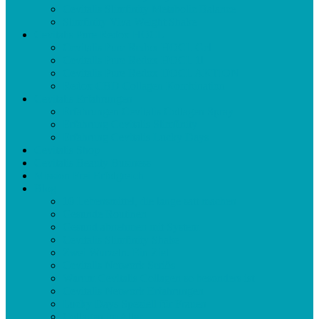
Cevitalis Slimfinity Metabolic Balance
Slimfinity Viva Weight Shake
Cevitalis Pure Redox HOCL
Cevitalis Pure Redox HOCL Gel
Cevitalis Pure Redox HOCL 1l
Cevitalis Pure Redox HOCL AKTION
Redox CBD Collagen Kombination
Cevitalis Erfahrungen
Erfahrungen Cevitalis Collagen Spray
Erfahrung Cevitalis Slimfinity
Erfahrung Cevitalis Lucky Days
Cevitalis Shop
Cevitalis Beauty Business
Mission Frei Erfolgreich
Blog
10 Lebensmittel, die lange satt machen
Gesunde Routinen
Gesund abnehmen mit System
Cevitalis Slimfinity Shake
Zwei Wurzeln. Ein Ziel
Cevitalis Network Seriös
Warum Cevitalis Collagen so besonders ist
Cevitalis Network Erfahrungen
Lucky Days Speziell für Frauen
Collagen im Alter