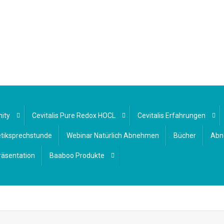
nity
Cevitalis Pure Redox HOCL
Cevitalis Erfahrungen
etiksprechstunde
Webinar Natürlich Abnehmen
Bücher
Abn
räsentation
Baaboo Produkte