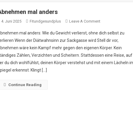
Abnehmen mal anders
On
4. Juni 2025
Fitundgesundplus
Leave A Comment
Abnehmen
bnehmen mal anders: Wie du Gewicht verlierst, ohne dich selbst zu
Mal
erlieren Wenn der Diätwahnsinn zur Sackgasse wird Stell dir vor,
Anders
bnehmen wäre kein Kampf mehr gegen den eigenen Körper. Kein
tändiges Zählen, Verzichten und Scheitern. Stattdessen eine Reise, auf
er du dich wohlfühlst, deinen Körper verstehst und mit einem Lächeln i
piegel erkennst. Klingt […]
Continue Reading