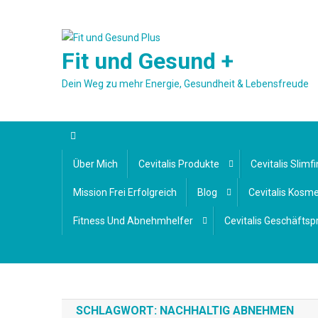
Skip
to
content
Fit und Gesund +
Dein Weg zu mehr Energie, Gesundheit & Lebensfreude
Über Mich
Cevitalis Produkte
Cevitalis Slimfi
Mission Frei Erfolgreich
Blog
Cevitalis Kosm
Fitness Und Abnehmhelfer
Cevitalis Geschäftsp
SCHLAGWORT:
NACHHALTIG ABNEHMEN