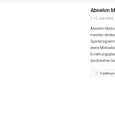
Abnehm Mo
11. Juni 2025
Abnehm Motivat
meisten denken
Sportprogramme
deine Motivatio
Ernährungsplan 
durchziehen läs
Continue