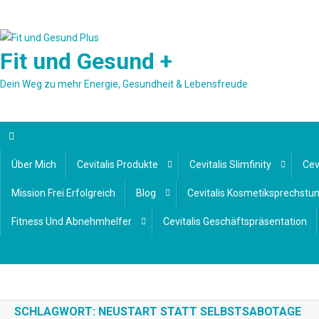
Skip
to
content
Fit und Gesund +
Dein Weg zu mehr Energie, Gesundheit & Lebensfreude
Über Mich
Cevitalis Produkte
Cevitalis Slimfinity
Cev
Mission Frei Erfolgreich
Blog
Cevitalis Kosmetiksprechstu
Fitness Und Abnehmhelfer
Cevitalis Geschäftspräsentation
SCHLAGWORT:
NEUSTART STATT SELBSTSABOTAGE