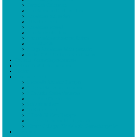
Erstmilch Colostrum
Abnehmen und Geld verdienen
Abnehmen mal anders
10 Keto Rezepte
Abnehmen schnell
Abnehm Motivation
Menstruationsschmerzen lindern
Die Diät-Falle
7 Tage Abnehmen leicht gemacht
Redox CBD Collagen Kombination
Cevitalis Kosmetiksprechstunde
Webinar Natürlich abnehmen
Bücher
Abnehm Rezepte
5 schnelle Abnehm-Rezepte
7 Tages Plan zum abnehmen
7 Cevitalis Shake Varianten
Meal Prep für Einsteiger
Schlank und satt
10 Keto Rezepte
E-Book 30 Keto Rezepte
7 Tage Abnehmen leicht gemacht
Warum Collagen für viele ein Gamechanger ist
Bewertungen