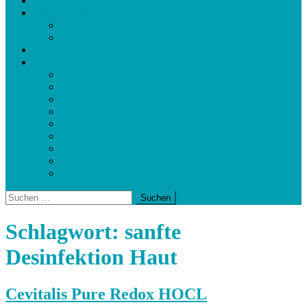
Kontakt
Fitness und Abnehmhelfer
Bauchtrainer und Geräte
Waagen und Körperanalyse
Cevitalis Geschäftspräsentation
Baaboo Produkte
BIOVANA Dailixir
BIOVANA Resto Night
BIOVANA Day Power
BIOVANA Energy Cocktail
BIOVANA Hanf Gel PLUS
BIOVANA Hefesalbe Plus
BIOVANA Senfsalbe Plus
BIOVANA Algensalbe Plus
Baaboo Gratis Produkte
Suchen
nach:
Schlagwort:
sanfte
Desinfektion Haut
Cevitalis Pure Redox HOCL