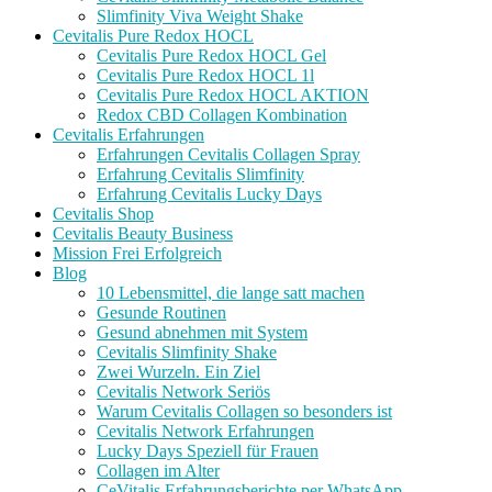
Slimfinity Viva Weight Shake
Cevitalis Pure Redox HOCL
Cevitalis Pure Redox HOCL Gel
Cevitalis Pure Redox HOCL 1l
Cevitalis Pure Redox HOCL AKTION
Redox CBD Collagen Kombination
Cevitalis Erfahrungen
Erfahrungen Cevitalis Collagen Spray
Erfahrung Cevitalis Slimfinity
Erfahrung Cevitalis Lucky Days
Cevitalis Shop
Cevitalis Beauty Business
Mission Frei Erfolgreich
Blog
10 Lebensmittel, die lange satt machen
Gesunde Routinen
Gesund abnehmen mit System
Cevitalis Slimfinity Shake
Zwei Wurzeln. Ein Ziel
Cevitalis Network Seriös
Warum Cevitalis Collagen so besonders ist
Cevitalis Network Erfahrungen
Lucky Days Speziell für Frauen
Collagen im Alter
CeVitalis Erfahrungsberichte per WhatsApp