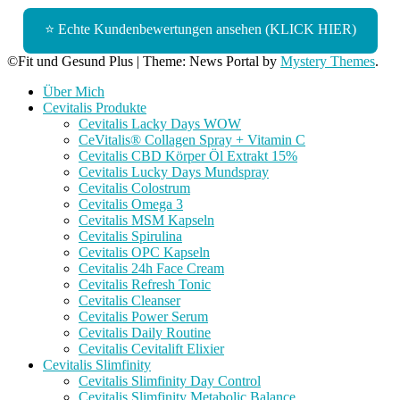
⭐ Echte Kundenbewertungen ansehen (KLICK HIER)
©Fit und Gesund Plus
|
Theme: News Portal by
Mystery Themes
.
Über Mich
Cevitalis Produkte
Cevitalis Lacky Days WOW
CeVitalis® Collagen Spray + Vitamin C
Cevitalis CBD Körper Öl Extrakt 15%
Cevitalis Lucky Days Mundspray
Cevitalis Colostrum
Cevitalis Omega 3
Cevitalis MSM Kapseln
Cevitalis Spirulina
Cevitalis OPC Kapseln
Cevitalis 24h Face Cream
Cevitalis Refresh Tonic
Cevitalis Cleanser
Cevitalis Power Serum
Cevitalis Daily Routine
Cevitalis Cevitalift Elixier
Cevitalis Slimfinity
Cevitalis Slimfinity Day Control
Cevitalis Slimfinity Metabolic Balance