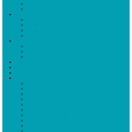
Cevitalis Slimfinity Metabolic Balance
Slimfinity Viva Weight Shake
Cevitalis Pure Redox HOCL
Cevitalis Pure Redox HOCL Gel
Cevitalis Pure Redox HOCL 1l
Cevitalis Pure Redox HOCL AKTION
Redox CBD Collagen Kombination
Cevitalis Erfahrungen
Erfahrungen Cevitalis Collagen Spray
Erfahrung Cevitalis Slimfinity
Erfahrung Cevitalis Lucky Days
Cevitalis Shop
Cevitalis Beauty Business
Mission Frei Erfolgreich
Blog
10 Lebensmittel, die lange satt machen
Gesunde Routinen
Gesund abnehmen mit System
Cevitalis Slimfinity Shake
Zwei Wurzeln. Ein Ziel
Cevitalis Network Seriös
Warum Cevitalis Collagen so besonders ist
Cevitalis Network Erfahrungen
Lucky Days Speziell für Frauen
Collagen im Alter