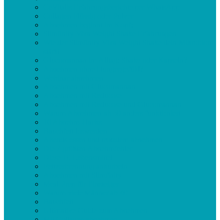
CeVitalis Erfahrungsberichte per WhatsApp
Collagen Flüssig oder Pulver
Abnehmen beginnt im Kopf:
Slimfinity Viva Weight Shake Erfahrungen
Wie der Slimfinity Viva Weight Shake dein Mikrobiom
stärkt
Glucomannan im Alltag: Shake oder Kapseln?
Abnehmen ohne Hungergefühl?
Webinar abnehmen
Abnehmen mit Glucomannan
Abnehmen mit Reducose
Abnehmen mit Reducose und Glucomannan
Warum Abnehmen ab 50 anders funktioniert
10 Abnehm-Hacks
Bauchfett loswerden
Abends essen und trotzdem abnehmen
Die 7 größten Abnehmfehler
Diese 10 Lebensmittel
Fettverbrennung ankurbeln
Abnehmen mit Slimfinity
Meal Prep für Einsteiger
Warum viele Männer ab 40
Bauchfett
Ultimative Guide zum Abnehmen
Mit Collagen abnehmen