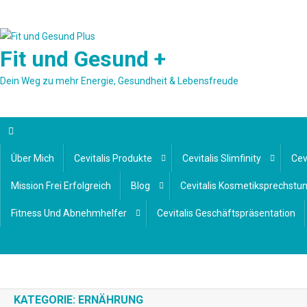
Skip
to
content
Fit und Gesund +
Dein Weg zu mehr Energie, Gesundheit & Lebensfreude
Über Mich
Cevitalis Produkte
Cevitalis Slimfinity
Cev
Mission Frei Erfolgreich
Blog
Cevitalis Kosmetiksprechstu
Fitness Und Abnehmhelfer
Cevitalis Geschäftspräsentation
KATEGORIE:
ERNÄHRUNG