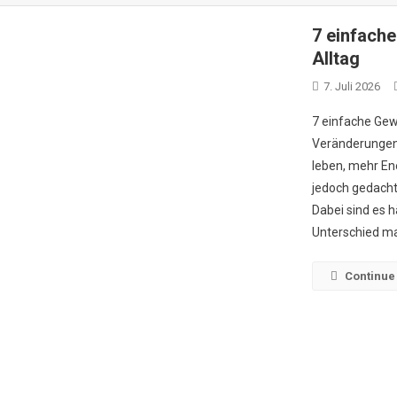
7 einfach
Alltag
7. Juli 2026
7 einfache Gew
Veränderungen
leben, mehr Ene
jedoch gedacht
Dabei sind es h
Unterschied ma
Continue