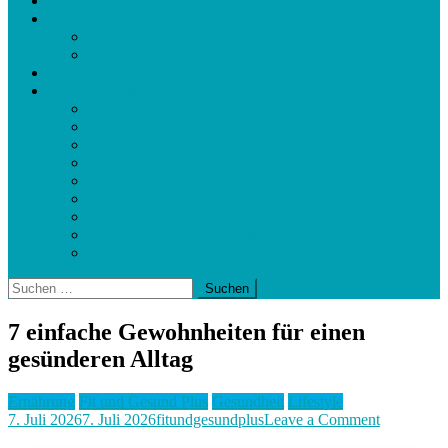
Kontakt
Fitness und Abnehmhelfer
Bauchtrainer und Geräte
Waagen und Körperanalyse
Cevitalis Geschäftspräsentation
Baaboo Produkte
BIOVANA Dailixir
BIOVANA Resto Night
BIOVANA Day Power
BIOVANA Energy Cocktail
BIOVANA Hanf Gel PLUS
BIOVANA Hefesalbe Plus
BIOVANA Senfsalbe Plus
BIOVANA Algensalbe Plus
Baaboo Gratis Produkte
Suchen
nach:
7 einfache Gewohnheiten für einen
gesünderen Alltag
Ernährung
Fit und Gesund Plus
Gesundheit
Lifestyle
on
7. Juli 2026
7. Juli 2026
fitundgesundplus
Leave a Comment
7