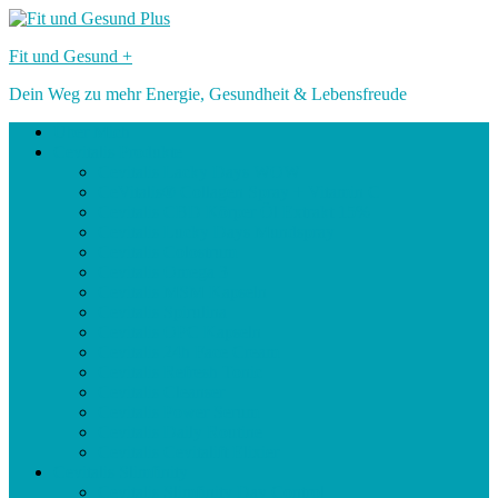
Skip
to
Fit und Gesund +
content
Dein Weg zu mehr Energie, Gesundheit & Lebensfreude
Über Mich
Cevitalis Produkte
Cevitalis Lacky Days WOW
CeVitalis® Collagen Spray + Vitamin C
Cevitalis CBD Körper Öl Extrakt 15%
Cevitalis Lucky Days Mundspray
Cevitalis Colostrum
Cevitalis Omega 3
Cevitalis MSM Kapseln
Cevitalis Spirulina
Cevitalis OPC Kapseln
Cevitalis 24h Face Cream
Cevitalis Refresh Tonic
Cevitalis Cleanser
Cevitalis Power Serum
Cevitalis Daily Routine
Cevitalis Cevitalift Elixier
Cevitalis Slimfinity
Cevitalis Slimfinity Day Control