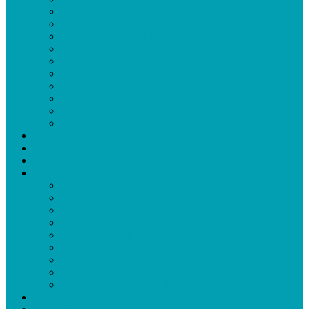
Erstmilch Colostrum
Abnehmen und Geld verdienen
Abnehmen mal anders
10 Keto Rezepte
Abnehmen schnell
Abnehm Motivation
Menstruationsschmerzen lindern
Die Diät-Falle
7 Tage Abnehmen leicht gemacht
Redox CBD Collagen Kombination
Cevitalis Kosmetiksprechstunde
Webinar Natürlich abnehmen
Bücher
Abnehm Rezepte
5 schnelle Abnehm-Rezepte
7 Tages Plan zum abnehmen
7 Cevitalis Shake Varianten
Meal Prep für Einsteiger
Schlank und satt
10 Keto Rezepte
E-Book 30 Keto Rezepte
7 Tage Abnehmen leicht gemacht
Warum Collagen für viele ein Gamechanger ist
Bewertungen