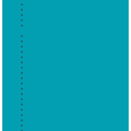
CeVitalis Erfahrungsberichte per WhatsApp
Collagen Flüssig oder Pulver
Abnehmen beginnt im Kopf:
Slimfinity Viva Weight Shake Erfahrungen
Wie der Slimfinity Viva Weight Shake dein Mikrobiom
stärkt
Glucomannan im Alltag: Shake oder Kapseln?
Abnehmen ohne Hungergefühl?
Webinar abnehmen
Abnehmen mit Glucomannan
Abnehmen mit Reducose
Abnehmen mit Reducose und Glucomannan
Warum Abnehmen ab 50 anders funktioniert
10 Abnehm-Hacks
Bauchfett loswerden
Abends essen und trotzdem abnehmen
Die 7 größten Abnehmfehler
Diese 10 Lebensmittel
Fettverbrennung ankurbeln
Abnehmen mit Slimfinity
Meal Prep für Einsteiger
Warum viele Männer ab 40
Bauchfett
Ultimative Guide zum Abnehmen
Mit Collagen abnehmen